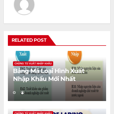
RELATED POST
CHỨNG TỪ XUẤT NHẬP KHẨU
Bảng Mã Loại Hình Xuất
Nhập Khẩu Mới Nhất
CHỨNG TỪ XUẤT NHẬP KHẨU