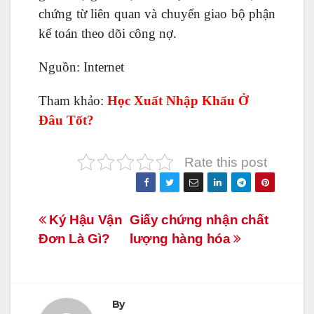
chứng từ
liên quan và chuyển giao bộ phận
kế toán theo dõi công nợ.
Nguồn: Internet
Tham khảo:
Học Xuất Nhập Khẩu Ở
Đâu Tốt
?
Rate this post
Điều
Ký Hậu Vận
Giấy chứng nhận chất
Đơn Là Gì?
lượng hàng hóa
hướng
bài
viết
By