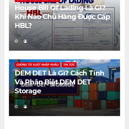
House Bill Of Lading Là Gì?
Khi Nào Chủ Hàng Được Cấp
HBL?
CHỨNG TỪ XUẤT NHẬP KHẨU
TIN TỨC
DEM DET Là Gì? Cách Tính
Và Phân Biệt DEM DET
Storage