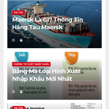
TIN TỨC
Maersk Là Gì? Thông Tin
Hãng Tàu Maersk
CHỨNG TỪ XUẤT NHẬP KHẨU
Bảng Mã Loại Hình Xuất
Nhập Khẩu Mới Nhất
TIN TỨC