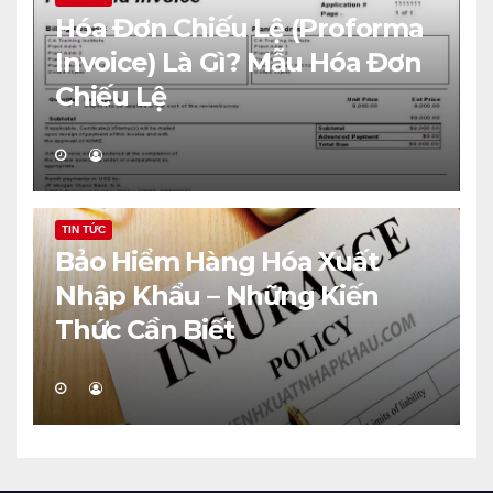
Hóa Đơn Chiếu Lệ (Proforma
Invoice) Là Gì? Mẫu Hóa Đơn
Chiếu Lệ
TIN TỨC
Bảo Hiểm Hàng Hóa Xuất
Nhập Khẩu – Những Kiến
Thức Cần Biết