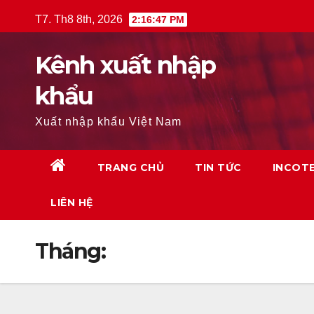
Skip
T7. Th8 8th, 2026
2:16:48 PM
to
content
Kênh xuất nhập
khẩu
Xuất nhập khẩu Việt Nam
TRANG CHỦ
TIN TỨC
INCOT
LIÊN HỆ
Tháng: