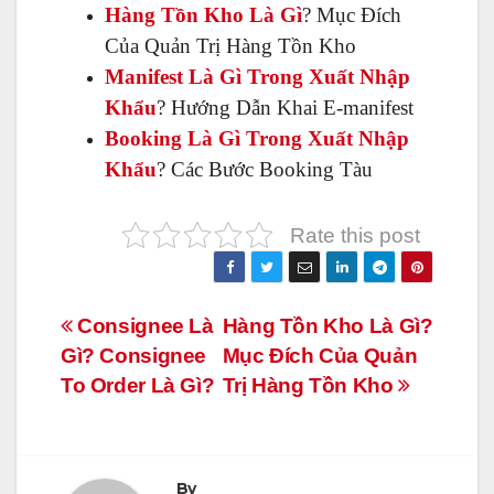
Hàng Tồn Kho Là Gì
? Mục Đích
Của Quản Trị Hàng Tồn Kho
Manifest Là Gì Trong Xuất Nhập
Khẩu
? Hướng Dẫn Khai E-manifest
Booking Là Gì Trong Xuất Nhập
Khẩu
? Các Bước Booking Tàu
Rate this post
Điều
Consignee Là
Hàng Tồn Kho Là Gì?
Gì? Consignee
Mục Đích Của Quản
hướng
To Order Là Gì?
Trị Hàng Tồn Kho
bài
viết
By