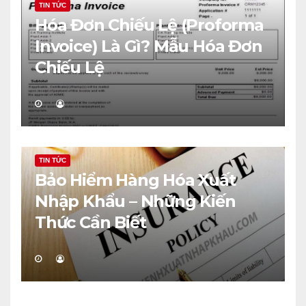
TIN TỨC
Hóa Đơn Chiếu Lệ (Proforma
Invoice) Là Gì? Mẫu Hóa Đơn
Chiếu Lệ
TIN TỨC
Bảo Hiểm Hàng Hóa Xuất
Nhập Khẩu – Những Kiến
Thức Cần Biết