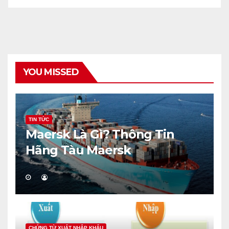
YOU MISSED
TIN TỨC
Maersk Là Gì? Thông Tin
Hãng Tàu Maersk
CHỨNG TỪ XUẤT NHẬP KHẨU